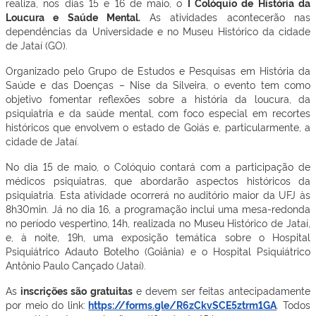
realiza, nos dias 15 e 16 de maio, o
I Colóquio de História da
Loucura e Saúde Mental.
As atividades acontecerão nas
dependências da Universidade e no Museu Histórico da cidade
de Jataí (GO).
Organizado pelo Grupo de Estudos e Pesquisas em História da
Saúde e das Doenças – Nise da Silveira, o evento tem como
objetivo fomentar reflexões sobre a história da loucura, da
psiquiatria e da saúde mental, com foco especial em recortes
históricos que envolvem o estado de Goiás e, particularmente, a
cidade de Jataí.
No dia 15 de maio, o Colóquio contará com a participação de
médicos psiquiatras, que abordarão aspectos históricos da
psiquiatria. Esta atividade ocorrerá no auditório maior da UFJ às
8h30min. Já no dia 16, a programação inclui uma mesa-redonda
no período vespertino, 14h, realizada no Museu Histórico de Jataí,
e, à noite, 19h, uma exposição temática sobre o Hospital
Psiquiátrico Adauto Botelho (Goiânia) e o Hospital Psiquiátrico
Antônio Paulo Cançado (Jataí).
As
inscrições são gratuitas
e devem ser feitas antecipadamente
por meio do link:
https://forms.gle/R6zCkvSCE5ztrm1GA
. Todos