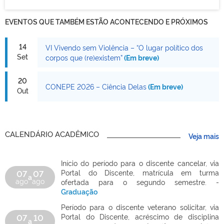
EVENTOS QUE TAMBÉM ESTÃO ACONTECENDO E PRÓXIMOS
14
VI Vivendo sem Violência – “O lugar político dos
Set
corpos que (re)existem”
(Em breve)
20
CONEPE 2026 – Ciência Delas
(Em breve)
Out
CALENDÁRIO ACADÊMICO
Veja mais
Início do período para o discente cancelar, via
07
07
Portal do Discente, matrícula em turma
a
ago
ago
ofertada para o segundo semestre. -
Graduação
Período para o discente veterano solicitar, via
07
10
Portal do Discente, acréscimo de disciplina
a