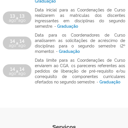
Graduação
Data inicial para as Coordenações de Curso
13
13
realizarem as matrículas dos discentes
a
ago
ago
ingressantes em disciplinas do segundo
semestre. -
Graduação
Data para os Coordenadores de Curso
14
14
analisarem as solicitações de acréscimo de
a
ago
ago
disciplinas para o segundo semestre (2º
momento). -
Graduação
Data limite para as Coordenações de Curso
enviarem ao CGA, os pareceres referentes aos
14
14
a
pedidos de liberação de pré-requisito e/ou
ago
ago
correquisito de componentes curriculares
ofertados no segundo semestre. -
Graduação
Serviços