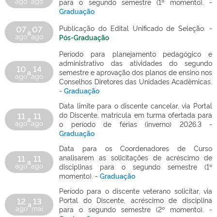
ago
ago
para o segundo semestre (1º momento). -
Graduação
07
07
Publicação do Edital Unificado de Seleção. -
a
ago
ago
Pós-Graduação
Período para planejamento pedagógico e
administrativo das atividades do segundo
10
14
a
semestre e aprovação dos planos de ensino nos
ago
ago
Conselhos Diretores das Unidades Acadêmicas.
-
Graduação
Data limite para o discente cancelar, via Portal
11
11
do Discente, matrícula em turma ofertada para
a
ago
ago
o período de férias (inverno) 2026.3 -
Graduação
Data para os Coordenadores de Curso
11
11
analisarem as solicitações de acréscimo de
a
ago
ago
disciplinas para o segundo semestre (1º
momento). -
Graduação
Período para o discente veterano solicitar, via
12
13
Portal do Discente, acréscimo de disciplina
a
ago
mai
para o segundo semestre (2º momento). -