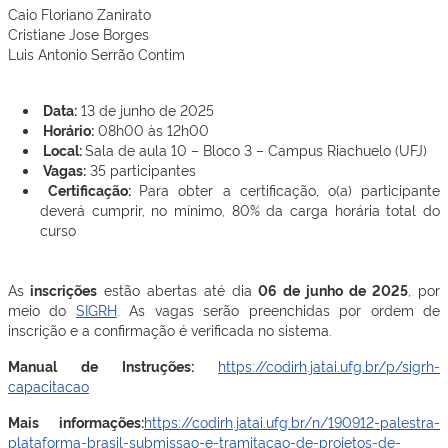
Caio Floriano Zanirato
Cristiane Jose Borges
Luis Antonio Serrão Contim
Data:
13 de junho de 2025
Horário:
08h00 às 12h00
Local:
Sala de aula 10 – Bloco 3 – Campus Riachuelo (UFJ)
Vagas:
35 participantes
Certificação:
Para obter a certificação, o(a) participante
deverá cumprir, no mínimo, 80% da carga horária total do
curso
As
inscrições
estão abertas até dia
06 de junho de 2025
, por
meio do
SIGRH
. As vagas serão preenchidas por ordem de
inscrição e a confirmação é verificada no sistema.
Manual de Instruções:
https://codirh.jatai.ufg.br/p/sigrh-
capacitacao
Mais informações:
https://codirh.jatai.ufg.br/n/190912-palestra-
plataforma-brasil-submissao-e-tramitacao-de-projetos-de-