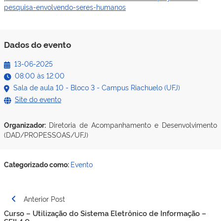
pesquisa-envolvendo-seres-humanos
Dados do evento
13-06-2025
08:00
às
12:00
Sala de aula 10 - Bloco 3 - Campus Riachuelo (UFJ)
Site do evento
Organizador:
Diretoria de Acompanhamento e Desenvolvimento
(DAD/PROPESSOAS/UFJ)
Categorizado como:
Evento
Navegação
Anterior Post
de
Curso – Utilização do Sistema Eletrônico de Informação –