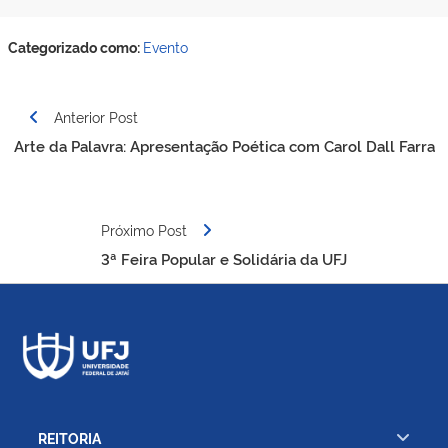
Categorizado como:
Evento
Navegação
Anterior Post
de
Arte da Palavra: Apresentação Poética com Carol Dall Farra
Post
Próximo Post
3ª Feira Popular e Solidária da UFJ
REITORIA