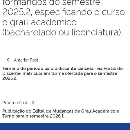
formandos do semestre
2025.2, especificando o curso
e grau acadêmico
(bacharelado ou licenciatura).
Navegação
Anterior Post
de
Término do período para o discente cancelar, via Portal do
Post
Discente, matrícula em turma ofertada para o semestre
2025.2.
Próximo Post
Publicação do Edital de Mudanças de Grau Acadêmico e
Turno para o semestre 2026.1 .