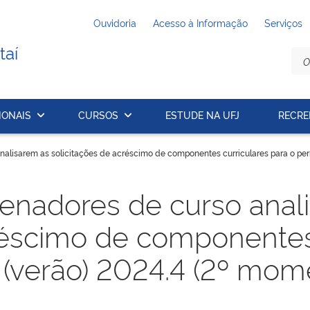
Ouvidoria
Acesso à Informação
Serviços
taí
IONAIS
CURSOS
ESTUDE NA UFJ
RECRE
alisarem as solicitações de acréscimo de componentes curriculares para o perí
denadores de curso anal
réscimo de componentes
s (verão) 2024.4 (2º mom