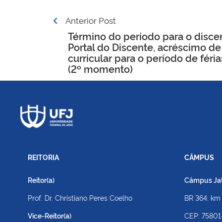
Navegação
Anterior Post
de
Término do período para o discent
Portal do Discente, acréscimo 
Post
curricular para o período de féri
(2º momento)
REITORIA
CÂMPUS
Reitor(a)
Câmpus Jato
Prof. Dr. Christiano Peres Coelho
BR 364, km
Vice-Reitor(a)
CEP: 75801