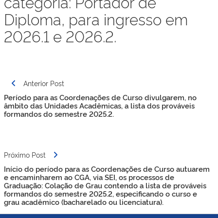
categoria: Portador de
Diploma, para ingresso em
2026.1 e 2026.2.
Navegação
Anterior Post
de
Período para as Coordenações de Curso divulgarem, no
Post
âmbito das Unidades Acadêmicas, a lista dos prováveis
formandos do semestre 2025.2.
Próximo Post
Início do período para as Coordenações de Curso autuarem
e encaminharem ao CGA, via SEI, os processos de
Graduação: Colação de Grau contendo a lista de prováveis
formandos do semestre 2025.2, especificando o curso e
grau acadêmico (bacharelado ou licenciatura).