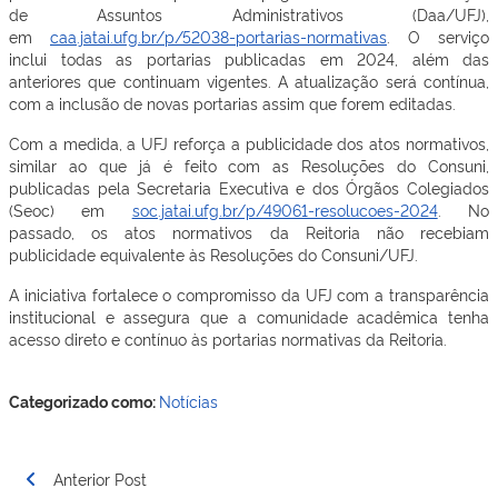
de Assuntos Administrativos (Daa/UFJ),
em
caa.jatai.ufg.br/p/52038-portarias-normativas
. O serviço
inclui todas as portarias publicadas em 2024, além das
anteriores que continuam vigentes. A atualização será contínua,
com a inclusão de novas portarias assim que forem editadas.
Com a medida, a UFJ reforça a publicidade dos atos normativos,
similar ao que já é feito com as Resoluções do Consuni,
publicadas pela Secretaria Executiva e dos Órgãos Colegiados
(Seoc) em
soc.jatai.ufg.br/p/49061-resolucoes-2024
. No
passado, os atos normativos da Reitoria não recebiam
publicidade equivalente às Resoluções do Consuni/UFJ.
A iniciativa fortalece o compromisso da UFJ com a transparência
institucional e assegura que a comunidade acadêmica tenha
acesso direto e contínuo às portarias normativas da Reitoria.
Categorizado como:
Notícias
Navegação
Anterior Post