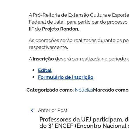
A Pró-Reitoria de Extensão Cultura e Espor
Federal de Jataí, para participar do process
II”
do
Projeto Rondon.
As operações serão realizadas durante os p
respectivamente.
A
inscrição
deverá ser realizada no período
Edital
Formulário de Inscrição
Categorizado como:
Notícias
Marcado como
Navegação
Anterior Post
de
Professores da UFJ participam, 
do 3° ENCEF (Encontro Nacional 