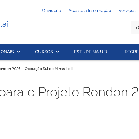
Ouvidoria
Acesso à Informação
Serviços
taí
IONAIS
CURSOS
ESTUDE NA UFJ
RECRE
Rondon 2025 – Operação Sul de Minas I e II
s para o Projeto Rondon