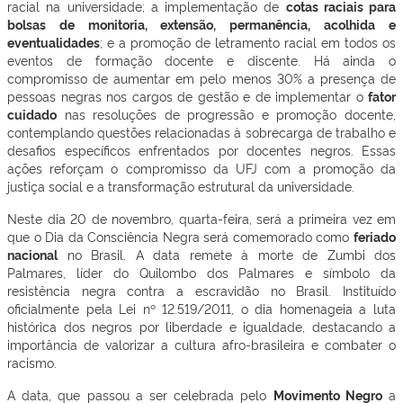
racial na universidade; a implementação de
cotas raciais para
bolsas de monitoria, extensão, permanência, acolhida e
eventualidades
; e a promoção de letramento racial em todos os
eventos de formação docente e discente. Há ainda o
compromisso de aumentar em pelo menos 30% a presença de
pessoas negras nos cargos de gestão e de implementar o
fator
cuidado
nas resoluções de progressão e promoção docente,
contemplando questões relacionadas à sobrecarga de trabalho e
desafios específicos enfrentados por docentes negros. Essas
ações reforçam o compromisso da UFJ com a promoção da
justiça social e a transformação estrutural da universidade.
Neste dia 20 de novembro, quarta-feira, será a primeira vez em
que o Dia da Consciência Negra será comemorado como
feriado
nacional
no Brasil. A data remete à morte de Zumbi dos
Palmares, líder do Quilombo dos Palmares e símbolo da
resistência negra contra a escravidão no Brasil. Instituído
oficialmente pela Lei nº 12.519/2011, o dia homenageia a luta
histórica dos negros por liberdade e igualdade, destacando a
importância de valorizar a cultura afro-brasileira e combater o
racismo.
A data, que passou a ser celebrada pelo
Movimento Negro
a