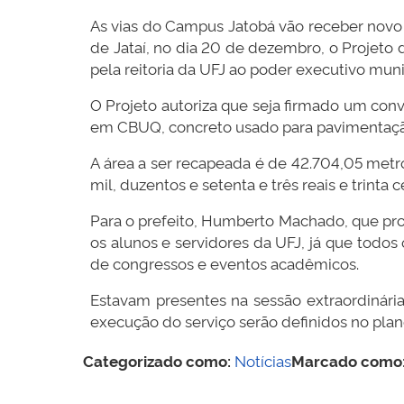
As vias do Campus Jatobá vão receber novo 
de Jataí, no dia 20 de dezembro, o Projeto d
pela reitoria da UFJ ao poder executivo mu
O Projeto autoriza que seja firmado um con
em CBUQ, concreto usado para pavimentaçã
A área a ser recapeada é de 42.704,05 metr
mil, duzentos e setenta e três reais e trinta c
Para o prefeito, Humberto Machado, que prop
os alunos e servidores da UFJ, já que todos o
de congressos e eventos acadêmicos.
Estavam presentes na sessão extraordinári
execução do serviço serão definidos no plan
Categorizado como:
Notícias
Marcado como