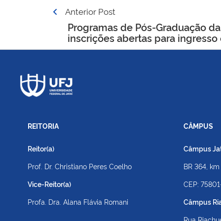
Navegação
Anterior Post
de
Programas de Pós-Graduação da
inscrições abertas para ingress
Post
REITORIA
CÂMPUS
Reitor(a)
Câmpus Jato
Prof. Dr. Christiano Peres Coelho
BR 364, km
Vice-Reitor(a)
CEP: 75801
Profa. Dra. Alana Flávia Romani
Câmpus Ri
Rua Riachue