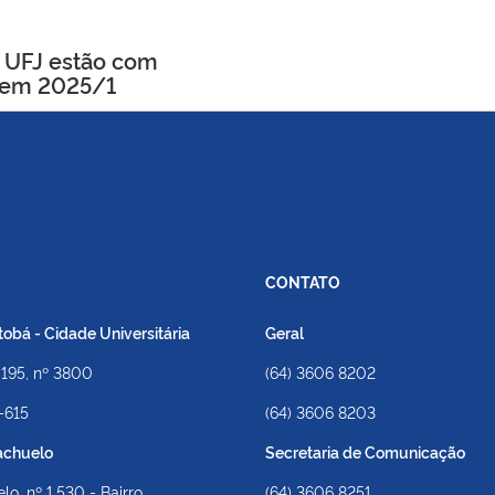
 UFJ estão com
o em 2025/1
CONTATO
bá - Cidade Universitária
Geral
 195, nº 3800
(64) 3606 8202
-615
(64) 3606 8203
achuelo
Secretaria de Comunicação
lo, nº 1.530 - Bairro
(64) 3606 8251