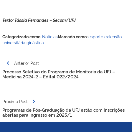
Texto: Tássia Fernandes – Secom/UFJ
Categorizado como:
Notícias
Marcado como:
esporte
extensão
universitária
ginástica
Navegação
Anterior Post
de
Processo Seletivo do Programa de Monitoria da UFJ –
Post
Medicina 2024-2 – Edital 022/2024
Próximo Post
Programas de Pós-Graduação da UFJ estão com inscrições
abertas para ingresso em 2025/1