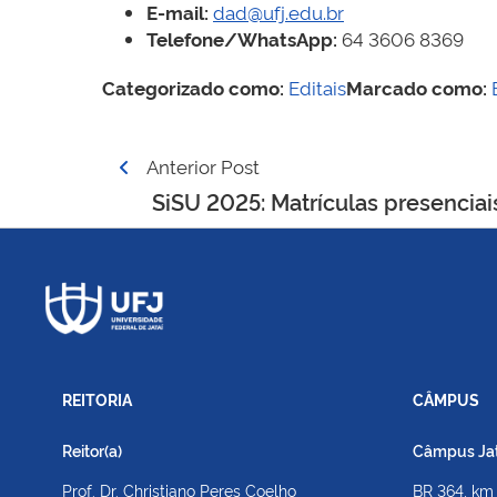
E-mail:
dad@ufj.edu.br
Telefone/WhatsApp:
64 3606 8369
Categorizado como:
Editais
Marcado como:
Navegação
Anterior Post
de
SiSU 2025: Matrículas presenciai
Post
REITORIA
CÂMPUS
Reitor(a)
Câmpus Jato
Prof. Dr. Christiano Peres Coelho
BR 364, km