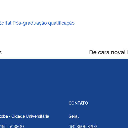
Edital
Pós-graduação
qualificação
s
De cara nova!
CONTATO
bá - Cidade Universitária
Geral
 195, nº 3800
(64) 3606 8202