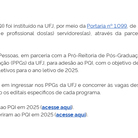
I) foi instituído na UFJ, por meio da
Portaria nº 1.099
, de
profissional dos(as) servidores(as), através da pa
Pessoas, em parceria com a Pró-Reitoria de Pós-Graduaçã
(PPGs) da UFJ, para adesão ao PQI, com o objetivo de d
etivos para o ano letivo de 2025.
as) em ingressar nos PPGs da UFJ e concorrer às vagas d
o os editais específicos de cada programa.
 ao PQI em 2025 (
acesse aqui
).
eriram ao PQI em 2025 (
acesse aqui
).