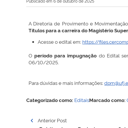
Publicado em
6 de outubro de 2025
A Diretoria de Provimento e Movimentação
Títulos para a carreira do Magistério Super
Acesse o edital em:
https://files.cerc
O
período para impugnação
do Edital se
06/10/2025.
Para dúvidas e mais informações:
dpm@ufj.e
Categorizado como:
Editais
Marcado como:
Navegação
Anterior Post