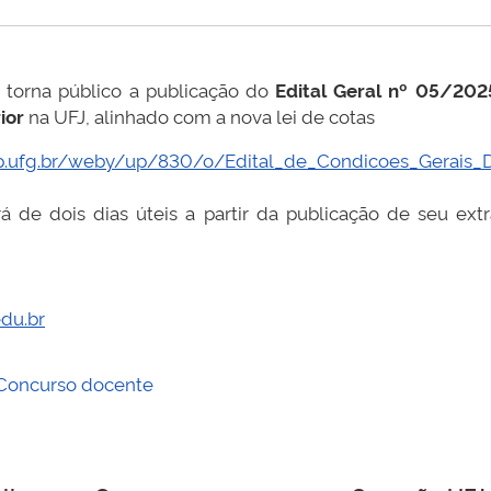
 torna público a publicação do
Edital Geral nº 05/202
ior
na UFJ, alinhado com a nova lei de cotas
omp.ufg.br/weby/up/830/o/Edital_de_Condicoes_Gerai
rá de dois dias úteis a partir da publicação de seu extr
du.br
Concurso docente