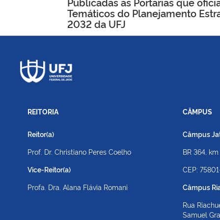
de
Publicadas as Portarias que ofic
Temáticos do Planejamento Estr
Post
2032 da UFJ
REITORIA
CÂMPUS
Reitor(a)
Câmpus Jato
Prof. Dr. Christiano Peres Coelho
BR 364, km
Vice-Reitor(a)
CEP: 75801
Profa. Dra. Alana Flávia Romani
Câmpus Ri
Rua Riachue
Samuel Gr