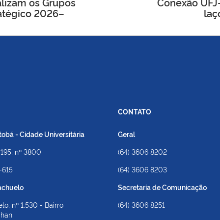
ializam os Grupos
Conexão UFJ-
atégico 2026–
laç
CONTATO
bá - Cidade Universitária
Geral
 195, nº 3800
(64) 3606 8202
-615
(64) 3606 8203
achuelo
Secretaria de Comunicação
lo, nº 1.530 - Bairro
(64) 3606 8251
ahan