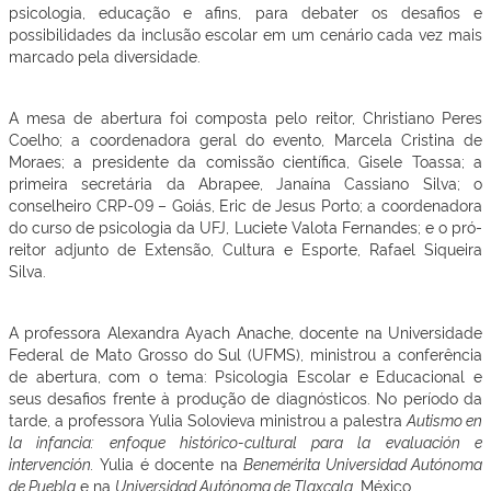
psicologia, educação e afins, para debater os desafios e
possibilidades da inclusão escolar em um cenário cada vez mais
marcado pela diversidade.
A mesa de abertura foi composta pelo reitor, Christiano Peres
Coelho; a coordenadora geral do evento, Marcela Cristina de
Moraes; a presidente da comissão científica, Gisele Toassa; a
primeira secretária da Abrapee, Janaína Cassiano Silva; o
conselheiro CRP-09 – Goiás, Eric de Jesus Porto; a coordenadora
do curso de psicologia da UFJ, Luciete Valota Fernandes; e o pró-
reitor adjunto de Extensão, Cultura e Esporte, Rafael Siqueira
Silva.
A professora Alexandra Ayach Anache, docente na Universidade
Federal de Mato Grosso do Sul (UFMS), ministrou a conferência
de abertura, com o tema: Psicologia Escolar e Educacional e
seus desafios frente à produção de diagnósticos. No período da
tarde, a professora Yulia Solovieva ministrou a palestra
Autismo en
la infancia: enfoque histórico-cultural para la evaluación e
intervención.
Yulia é docente na
Benemérita Universidad Autónoma
de Puebla
e na
Universidad Autónoma de Tlaxcala
, México.