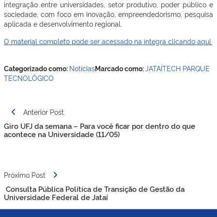
integração entre universidades, setor produtivo, poder público e
sociedade, com foco em inovação, empreendedorismo, pesquisa
aplicada e desenvolvimento regional.
O material completo pode ser acessado na íntegra clicando aqui.
Categorizado como:
Notícias
Marcado como:
JATAÍTECH
PARQUE
TECNOLÓGICO
Navegação
Anterior Post
de
Giro UFJ da semana – Para você ficar por dentro do que
Post
acontece na Universidade (11/05)
Próximo Post
Consulta Pública Política de Transição de Gestão da
Universidade Federal de Jataí