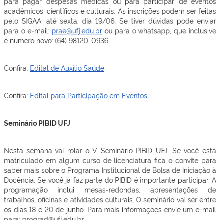
para pagar despesas médicas ou para participar de eventos
acadêmicos, científicos e culturais. As inscrições podem ser feitas
pelo SIGAA, até sexta, dia 19/06. Se tiver dúvidas pode enviar
para o e-mail:
prae@ufj.edu.br
ou para o whatsapp, que inclusive
é número novo: (64) 98120-0936.
Confira:
Edital de Auxílio Saúde
Confira:
Edital para Participação em Eventos.
Seminário PIBID UFJ
Nesta semana vai rolar o V Seminário PIBID UFJ. Se você está
matriculado em algum curso de licenciatura fica o convite para
saber mais sobre o Programa Institucional de Bolsa de Iniciação à
Docência. Se você já faz parte do PIBID é importante participar. A
programação inclui mesas-redondas, apresentações de
trabalhos, oficinas e atividades culturais. O seminário vai ser entre
os dias 18 e 20 de junho. Para mais informações envie um e-mail
para: prograd@ufj.edu.br.