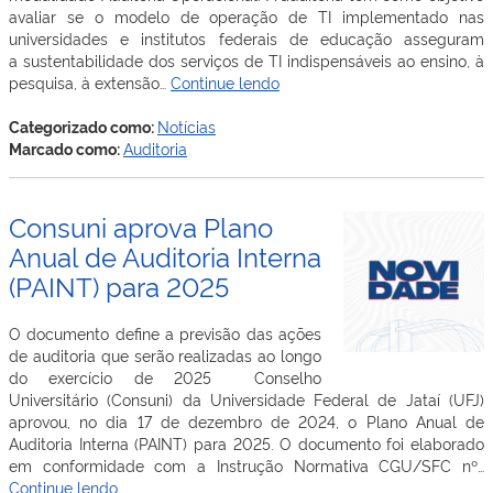
avaliar se o modelo de operação de TI implementado nas
universidades e institutos federais de educação asseguram
a sustentabilidade dos serviços de TI indispensáveis ao ensino, à
Tribunal
pesquisa, à extensão…
Continue lendo
de
Contas
Categorizado como:
Notícias
da
Marcado como:
Auditoria
União
realiza
auditoria
Consuni aprova Plano
na
Anual de Auditoria Interna
UFJ
(PAINT) para 2025
para
avaliar
o
O documento define a previsão das ações
modelo
de auditoria que serão realizadas ao longo
de
do exercício de 2025 Conselho
operação
Universitário (Consuni) da Universidade Federal de Jataí (UFJ)
de
aprovou, no dia 17 de dezembro de 2024, o Plano Anual de
TI
Auditoria Interna (PAINT) para 2025. O documento foi elaborado
em conformidade com a Instrução Normativa CGU/SFC nº…
Consuni
Continue lendo