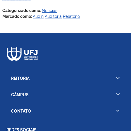
aprova
Plano
Categorizado como:
Notícias
Anual
Marcado como:
Audin
Auditoria
Relatório
de
Auditoria
Interna
(PAINT)
para
2025
REITORIA
CÂMPUS
CONTATO
REDES SOCIAIS