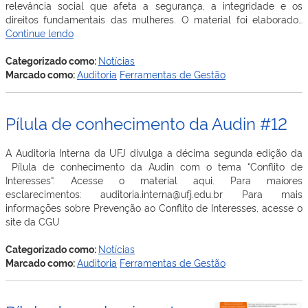
relevância social que afeta a segurança, a integridade e os
direitos fundamentais das mulheres. O material foi elaborado…
Pílula
Continue lendo
de
conhecimento
Categorizado como:
Notícias
da
Marcado como:
Auditoria
Ferramentas de Gestão
Audin
#13
Pílula de conhecimento da Audin #12
A Auditoria Interna da UFJ divulga a décima segunda edição da
Pílula de conhecimento da Audin com o tema “Conflito de
Interesses“. Acesse o material aqui. Para maiores
esclarecimentos: auditoria.interna@ufj.edu.br Para mais
informações sobre Prevenção ao Conflito de Interesses, acesse o
site da CGU
Categorizado como:
Notícias
Marcado como:
Auditoria
Ferramentas de Gestão