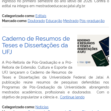
ingresso no primeiro semestre do ano letivo de 2026. Confira o
edital na íntegra em mestradoeducacao.jatai.ufg.br.
Categorizado como:
Editais
Marcado como:
Doutorado
Educação
Mestrado
Pós-graduação
Caderno de Resumos de
Teses e Dissertações da
UFJ
A Pró-Reitoria de Pós-Graduação e a Pró-
Reitoria de Extensão, Cultura e Esporte da
UFJ lançaram o Caderno de Resumos de
Teses e Dissertações da Universidade Federal de Jataí. A
publicação reúne resumos de pesquisas defendidas nos
Programas de Pós-Graduação da Universidade, abrangendo
mestrados acadêmicos, profissionais e doutorados. Com o
Caderno
objetivo de popularizar a ciência e…
Continue lendo
de
Resumos
Categorizado como:
Notícias