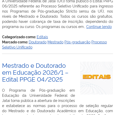
A Universidade Federal de Jataí (UFJ) torna público o Edital PRPG
06/2025 referente ao Processo Seletivo Unificado para ingresso
nos Programas de Pós-graduação Stricto sensu da UFJ, nos
níveis de Mestrado e Doutorado. Todos os cursos são gratuitos,
podendo haver cobrança de taxa de inscrição, dependendo do
P
programa ou curso. Os programas ou cursos em…
Continue lendo
Se
Un
Categorizado como:
Editais
p
Marcado como:
Doutorado
Mestrado
Pós-graduação
Processo
in
Seletivo Unificado
n
P
d
Mestrado e Doutorado
P
em Educação 2026/1 –
G
Edital PPGE 04/2025
st
s
d
O Programa de Pós-graduação em
U
Educação da Universidade Federal de
F
Jataí torna pública a abertura de inscrições
d
e estabelece as normas para o processo de seleção regular
Ja
do Mestrado e do Doutorado Acadêmico em Educação, com