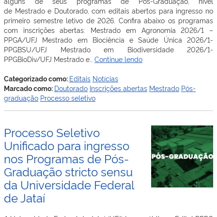
alguns de seus programas de Pós-Graduação, nível
de Mestrado e Doutorado, com editais abertos para ingresso no
primeiro semestre letivo de 2026. Confira abaixo os programas
com inscrições abertas: Mestrado em Agronomia 2026/1 –
PPGA/UFJ Mestrado em Biociência e Saúde Única 2026/1-
PPGBSU/UFJ Mestrado em Biodiversidade 2026/1-
Programas
PPGBioDiv/UFJ Mestrado e…
Continue lendo
de
Pós-
Categorizado como:
Editais
Notícias
Graduação
Marcado como:
Doutorado
Inscrições abertas
Mestrado
Pós-
da
graduação
Processo seletivo
UFJ
estão
com
Processo Seletivo
inscrições
Unificado para ingresso
abertas
nos Programas de Pós-
para
ingresso
Graduação stricto sensu
em
da Universidade Federal
2026/1
de Jataí