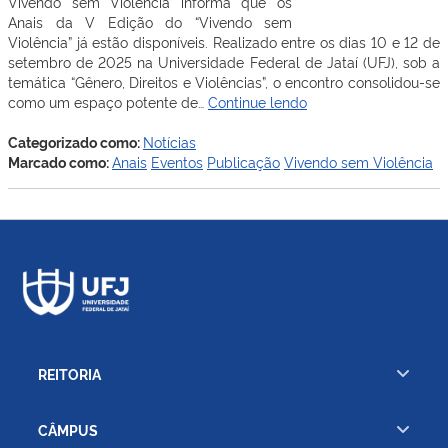
Vivendo sem Violência informa que os
Anais da V Edição do “Vivendo sem
Violência” já estão disponíveis. Realizado entre os dias 10 e 12 de
setembro de 2025 na Universidade Federal de Jataí (UFJ), sob a
temática “Gênero, Direitos e Violências”, o encontro consolidou-se
Anais
como um espaço potente de…
Continue lendo
da
V
Categorizado como:
Notícias
Edição
Marcado como:
Anais
Eventos
Publicação
Vivendo sem Violência
do
“Vivendo
sem
Violência”
já
estão
disponíveis
REITORIA
CÂMPUS