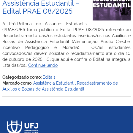
Assistência Estudantil –
Edital PRAE 08/2025
A Pró-Reitoria de Assuntos Estudantis
(PRAE/UFJ) torna público o Edital PRAE 08/2025 referente ao
Recadastramento das/os estudantes inseridas/os nos Auxílios e
Bolsas de Assistência Estudantil (Alimentação, Auxílio Creche,
Incentivo Pedagógico e Moradia). Os/as estudantes
convocados/as devem solicitar o recadastramento até o dia 10
de outubro de 2025. Clique aqui e confira o Edital na íntegra, a
Recadastramento
lista das/os…
Continue lendo
de
Auxílios
Categorizado como:
Editais
e
Marcado como:
Assistência Estudantil
Recadastramento de
Bolsas
Auxílios e Bolsas de Assistência Estudantil
de
Assistência
Estudantil
–
Edital
PRAE
08/2025