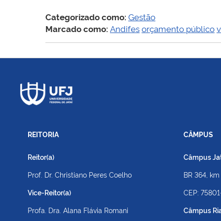
Categorizado como:
Gestão
Marcado como:
Andifes
orçamento público
v
REITORIA
CÂMPUS
Reitor(a)
Câmpus Jato
Prof. Dr. Christiano Peres Coelho
BR 364, km
Vice-Reitor(a)
CEP: 75801
Profa. Dra. Alana Flávia Romani
Câmpus Ri