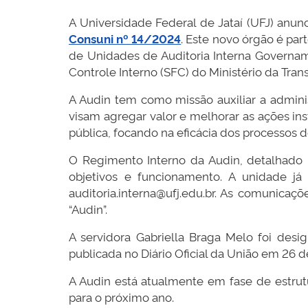
A Universidade Federal de Jataí (UFJ) anun
Consuni nº 14/2024
. Este novo órgão é par
de Unidades de Auditoria Interna Govername
Controle Interno (SFC) do Ministério da Tran
A Audin tem como missão auxiliar a adminis
visam agregar valor e melhorar as ações ins
pública, focando na eficácia dos processos 
O Regimento Interno da Audin, detalhado n
objetivos e funcionamento. A unidade já
auditoria.interna@ufj.edu.br. As comunicaç
“Audin”.
A servidora Gabriella Braga Melo foi des
publicada no Diário Oficial da União em 26 d
A Audin está atualmente em fase de estrutur
para o próximo ano.