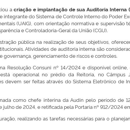
ciou a
criação e implantação de sua Auditoria Interna 
te integrante do Sistema de Controle Interno do Poder Ex
ntais (UAIG), com orientação normativa e supervisão té
sparência e Controladoria-Geral da União (CGU).
tração pública na realização de seus objetivos, oferece
titucionais. Atividades de auditoria interna são consider
de governança, gerenciamento de riscos e controles.
a Resolução Consuni nº 14/2024 e disponível online, de
 está operacional no prédio da Reitoria, no Câmpus 
ões devem ser feitas através do Sistema Eletrônico de 
ignada como chefe interina da Audin pelo período de 1
e julho de 2024, e retificada pela Portaria nº 912/2024 
ação, realizando as tarefas necessárias para o planejam