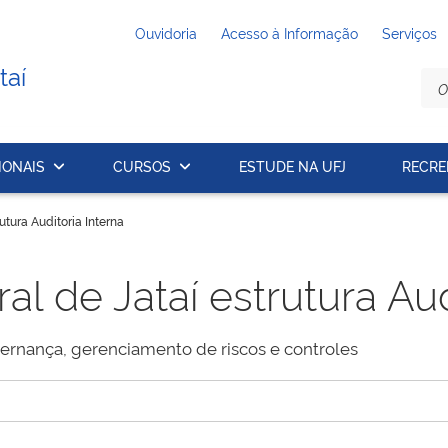
Ouvidoria
Acesso à Informação
Serviços
taí
IONAIS
CURSOS
ESTUDE NA UFJ
RECRE
utura Auditoria Interna
l de Jataí estrutura Aud
vernança, gerenciamento de riscos e controles