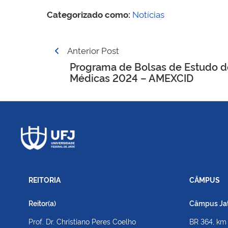
Categorizado como:
Notícias
Navegação
Anterior Post
de
Programa de Bolsas de Estudo d
Médicas 2024 – AMEXCID
Post
REITORIA
CÂMPUS
Reitor(a)
Câmpus Jato
Prof. Dr. Christiano Peres Coelho
BR 364, km