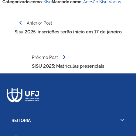
Categorizado como:
Sisu
Marcado como:
Adesão
Sisu
Vagas
Navegação
Anterior Post
de
Sisu 2025: inscrições terão início em 17 de janeiro
Post
Próximo Post
SiSU 2025: Matrículas presenciais
REITORIA