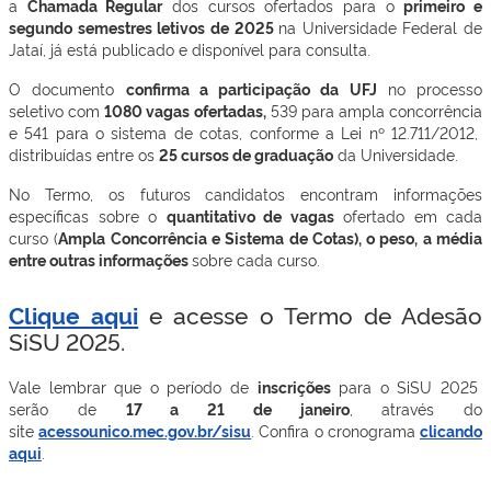
a
Chamada Regular
dos cursos ofertados para o
primeiro e
segundo semestres letivos de 2025
na Universidade Federal de
Jataí, já está publicado e disponível para consulta.
O documento
confirma a participação da UFJ
no processo
seletivo com
1080 vagas ofertadas,
539 para ampla concorrência
e 541 para o sistema de cotas, conforme a Lei nº 12.711/2012,
distribuídas entre os
25 cursos de graduação
da Universidade.
No Termo, os futuros candidatos encontram informações
específicas sobre o
q
uantitativo de vagas
ofertado em cada
curso (
Ampla Concorrência e Sistema de Cotas), o
peso, a média
entre outras informações
sobre cada curso.
Clique aqui
e acesse o Termo de Adesão
SiSU 2025.
Vale lembrar que o período de
inscrições
para o SiSU 2025
serão de
17 a 21 de janeiro
, através do
site
acessounico.mec.gov.br/sisu
. Confira o cronograma
clicando
aqui
.