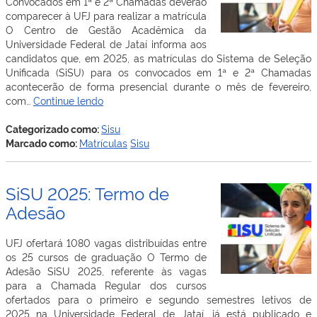
Convocados em 1ª e 2ª Chamadas deverão
comparecer à UFJ para realizar a matrícula
O Centro de Gestão Acadêmica da
Universidade Federal de Jataí informa aos
candidatos que, em 2025, as matrículas do Sistema de Seleção
Unificada (SiSU) para os convocados em 1ª e 2ª Chamadas
acontecerão de forma presencial durante o mês de fevereiro,
SiSU
com…
Continue lendo
2025:
Matrículas
Categorizado como:
Sisu
presenciais
Marcado como:
Matrículas
Sisu
SiSU 2025: Termo de
Adesão
UFJ ofertará 1080 vagas distribuídas entre
os 25 cursos de graduação O Termo de
Adesão SiSU 2025, referente às vagas
para a Chamada Regular dos cursos
ofertados para o primeiro e segundo semestres letivos de
2025 na Universidade Federal de Jataí, já está publicado e