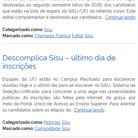
destinadas ao segundo semestre letivo de 2026, dos candidatos
que estão na lista de espera do SISU/UFJ do referido curso. Este
edital complementar é destinado aos candidatos…
Continue lendo
P
Categorizado como:
Sisu
M
Marcado como:
Chamada Pública
Edital
Sisu
2
–
Descomplica Sisu – último dia de
S
inscrições
Equipes da UFJ estão no Campus Riachuelo para esclarecer
dúvidas Hoje é o último dia para se inscrever no SISU, Sistema de
Seleção Unificada, para concorrer a uma vaga nas universidades
públicas. As inscrições são feitas pela internet, de graça, por
meio do Portal Único de Acesso ao Ensino Superior. Para orientar
Descomplica
os candidatos sobre as etapas do…
Continue lendo
Sisu
–
Categorizado como:
Notícias
Sisu
último
Marcado como:
Comunidade
Sisu
dia