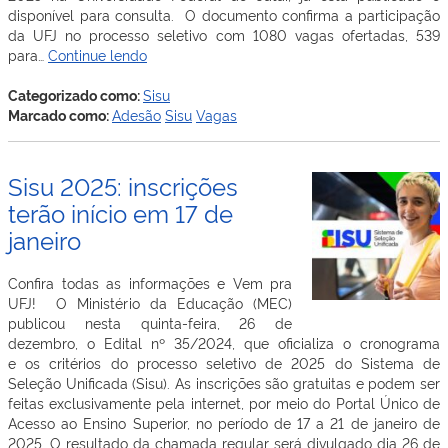
disponível para consulta. O documento confirma a participação
da UFJ no processo seletivo com 1080 vagas ofertadas, 539
SiSU
para…
Continue lendo
2025:
Termo
Categorizado como:
Sisu
de
Marcado como:
Adesão
Sisu
Vagas
Adesão
Sisu 2025: inscrições
terão início em 17 de
janeiro
Confira todas as informações e Vem pra
UFJ! O Ministério da Educação (MEC)
publicou nesta quinta-feira, 26 de
dezembro, o Edital nº 35/2024, que oficializa o cronograma
e os critérios do processo seletivo de 2025 do Sistema de
Seleção Unificada (Sisu). As inscrições são gratuitas e podem ser
feitas exclusivamente pela internet, por meio do Portal Único de
Acesso ao Ensino Superior, no período de 17 a 21 de janeiro de
2025. O resultado da chamada regular será divulgado dia 26 de