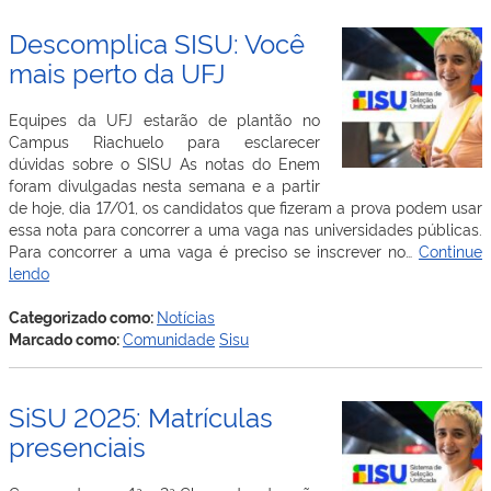
de
inscrições
Descomplica SISU: Você
mais perto da UFJ
Equipes da UFJ estarão de plantão no
Campus Riachuelo para esclarecer
dúvidas sobre o SISU As notas do Enem
foram divulgadas nesta semana e a partir
de hoje, dia 17/01, os candidatos que fizeram a prova podem usar
essa nota para concorrer a uma vaga nas universidades públicas.
Para concorrer a uma vaga é preciso se inscrever no…
Continue
Descomplica
lendo
SISU:
Você
Categorizado como:
Notícias
mais
Marcado como:
Comunidade
Sisu
perto
da
UFJ
SiSU 2025: Matrículas
presenciais