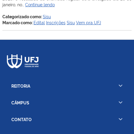
Sisu
janeiro, no…
Continue lendo
2025:
inscrições
Categorizado como:
Sisu
terão
Marcado como:
Edital
Inscrições
Sisu
Vem pra UFJ
início
em
17
de
janeiro
REITORIA
CÂMPUS
CONTATO