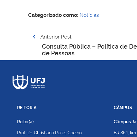
Categorizado como:
Notícias
Navegação
Anterior Post
de
Consulta Pública – Política de 
de Pessoas
Post
REITORIA
CÂMPUS
Reitor(a)
Câmpus Jato
Prof. Dr. Christiano Peres Coelho
BR 364, km