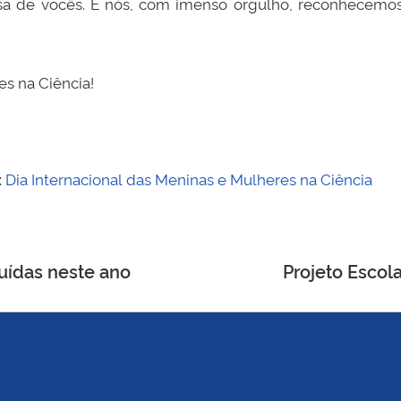
isa de vocês. E nós, com imenso orgulho, reconhecemo
es na Ciência!
:
Dia Internacional das Meninas e Mulheres na Ciência
uídas neste ano
Projeto Escol