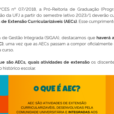
S nº 07/2018, a Pró-Reitoria de Graduação (Progra
o da UFJ a partir do semestre letivo 2023/1 deverão c
 de Extensão Curricularizáveis (AECs)
. Esse cumprimento
ma de Gestão Integrada (SIGAA), destacamos que
haverá a
C)
, uma vez que as AECs passam a compor oficialmente o
 curso.
ue são AECs, quais atividades de extensão
os discent
 histórico escolar.