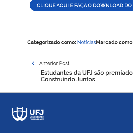
CLIQUE AQUI E FAÇA O DOWNLOAD DO 
Categorizado como:
Notícias
Marcado como
Navegação
Anterior Post
de
Estudantes da UFJ são premiado
Construindo Juntos
Post