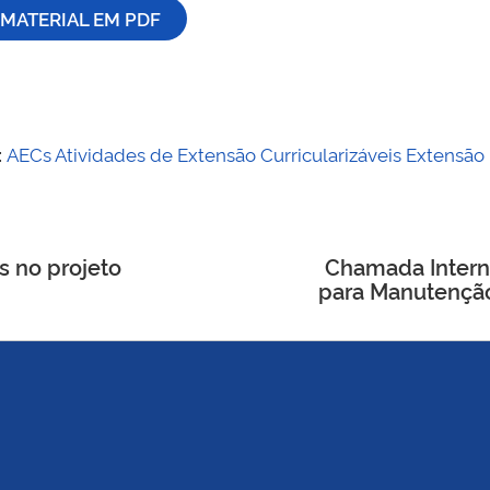
MATERIAL EM PDF
:
AECs
Atividades de Extensão Curricularizáveis
Extensão
s no projeto
Chamada Interna
para Manutenção