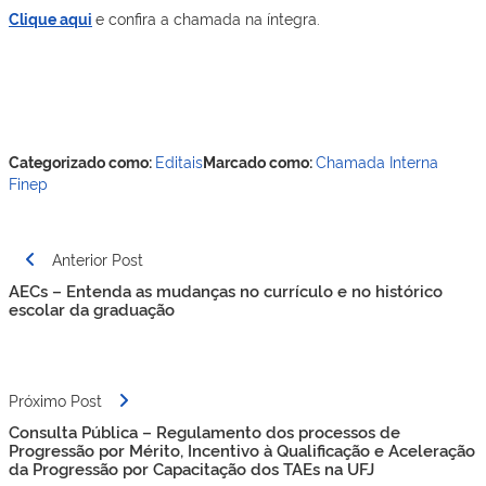
Clique aqui
e confira a chamada na íntegra.
Categorizado como:
Editais
Marcado como:
Chamada Interna
Finep
Navegação
Anterior Post
de
AECs – Entenda as mudanças no currículo e no histórico
Post
escolar da graduação
Próximo Post
Consulta Pública – Regulamento dos processos de
Progressão por Mérito, Incentivo à Qualificação e Aceleração
da Progressão por Capacitação dos TAEs na UFJ