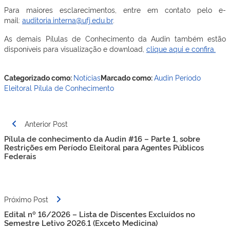
Para maiores esclarecimentos, entre em contato pelo e-
mail:
auditoria.interna@ufj.edu.br
.
As demais Pílulas de Conhecimento da Audin também estão
disponíveis para visualização e download,
clique aqui e confira.
Categorizado como:
Notícias
Marcado como:
Audin
Período
Eleitoral
Pílula de Conhecimento
Navegação
Anterior Post
de
Pílula de conhecimento da Audin #16 – Parte 1, sobre
Post
Restrições em Período Eleitoral para Agentes Públicos
Federais
Próximo Post
Edital nº 16/2026 – Lista de Discentes Excluídos no
Semestre Letivo 2026.1 (Exceto Medicina)