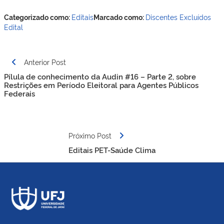
Categorizado como:
Editais
Marcado como:
Discentes Excluídos
Edital
Navegação
Anterior Post
de
Pílula de conhecimento da Audin #16 – Parte 2, sobre
Post
Restrições em Período Eleitoral para Agentes Públicos
Federais
Próximo Post
Editais PET-Saúde Clima