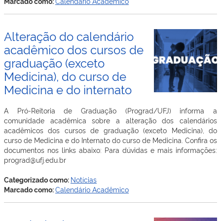
principais
Marcado como:
Calendário Acadêmico
datas
do
calendário
Alteração do calendário
acadêmico
acadêmico dos cursos de
2026
graduação (exceto
Medicina), do curso de
Medicina e do internato
A Pró-Reitoria de Graduação (Prograd/UFJ) informa a
comunidade acadêmica sobre a alteração dos calendários
acadêmicos dos cursos de graduação (exceto Medicina), do
curso de Medicina e do Internato do curso de Medicina. Confira os
documentos nos links abaixo: Para dúvidas e mais informações:
prograd@ufj.edu.br
Categorizado como:
Notícias
Marcado como:
Calendário Acadêmico