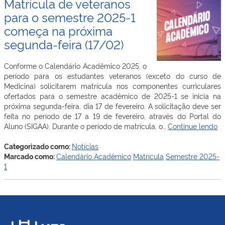
Matrícula de veteranos
para o semestre 2025-1
começa na próxima
segunda-feira (17/02)
Conforme o Calendário Acadêmico 2025, o
período para os estudantes veteranos (exceto do curso de
Medicina) solicitarem matrícula nos componentes curriculares
ofertados para o semestre acadêmico de 2025-1 se inicia na
próxima segunda-feira, dia 17 de fevereiro. A solicitação deve ser
feita no período de 17 a 19 de fevereiro, através do Portal do
Ma
Aluno (SIGAA). Durante o período de matrícula, o…
Continue lendo
d
ve
Categorizado como:
Notícias
pa
Marcado como:
Calendário Acadêmico
Matrícula
Semestre 2025-
o
1
se
20
1
c
na