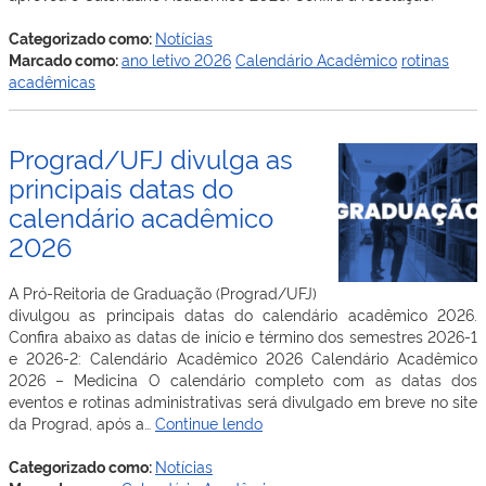
Categorizado como:
Notícias
Marcado como:
ano letivo 2026
Calendário Acadêmico
rotinas
acadêmicas
Prograd/UFJ divulga as
principais datas do
calendário acadêmico
2026
A Pró-Reitoria de Graduação (Prograd/UFJ)
divulgou as principais datas do calendário acadêmico 2026.
Confira abaixo as datas de início e término dos semestres 2026-1
e 2026-2: Calendário Acadêmico 2026 Calendário Acadêmico
2026 – Medicina O calendário completo com as datas dos
eventos e rotinas administrativas será divulgado em breve no site
Prograd/UFJ
da Prograd, após a…
Continue lendo
divulga
as
Categorizado como:
Notícias