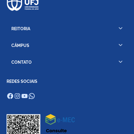
pr
se
fe
(1
REITORIA
CÂMPUS
CONTATO
REDES SOCIAIS
Facebook
Instagram
Youtube
WhatsApp