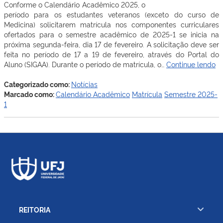
Conforme o Calendário Acadêmico 2025, o
período para os estudantes veteranos (exceto do curso de
Medicina) solicitarem matrícula nos componentes curriculares
ofertados para o semestre acadêmico de 2025-1 se inicia na
próxima segunda-feira, dia 17 de fevereiro. A solicitação deve ser
feita no período de 17 a 19 de fevereiro, através do Portal do
Ma
Aluno (SIGAA). Durante o período de matrícula, o…
Continue lendo
d
ve
Categorizado como:
Notícias
pa
Marcado como:
Calendário Acadêmico
Matrícula
Semestre 2025-
o
1
se
20
1
c
na
pr
se
fe
(1
REITORIA