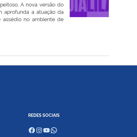
speitoso. A nova versão do
m aprofunda a atuação da
e assédio no ambiente de
REDES SOCIAIS
Facebook
Instagram
Youtube
WhatsApp