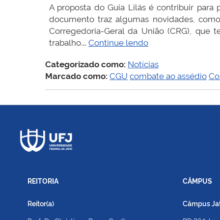
A proposta do Guia Lilás é contribuir par
documento traz algumas novidades, como
Corregedoria-Geral da União (CRG), que 
Já
trabalho.…
Continue lendo
está
Categorizado como:
Notícias
disponível
Marcado como:
CGU
combate ao assédio
Co
a
versão
atualizada
do
Guia
Contra
Assédios
e
Discriminação
REITORIA
CÂMPUS
no
Governo
Reitor(a)
Câmpus Jato
Federal