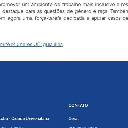
a promover um ambiente de trabalho mais inclusivo e re
 destaque para as questões de gênero e raça. També
tem agora uma força-tarefa dedicada a apurar casos d
mitê Mulheres UFJ
guia lilás
CONTATO
bá - Cidade Universitária
Geral