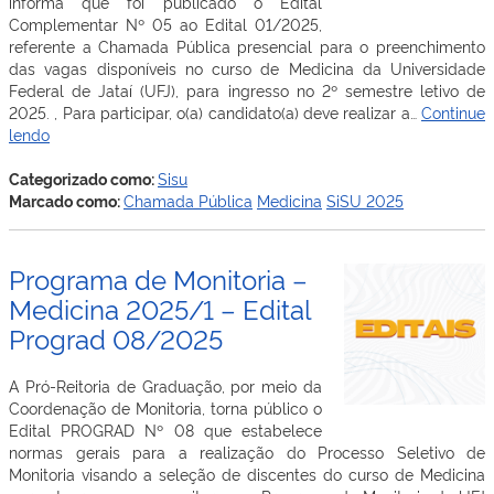
informa que foi publicado o Edital
Complementar Nº 05 ao Edital 01/2025,
referente a Chamada Pública presencial para o preenchimento
das vagas disponíveis no curso de Medicina da Universidade
Federal de Jataí (UFJ), para ingresso no 2º semestre letivo de
2025. , Para participar, o(a) candidato(a) deve realizar a…
Continue
Chamada
lendo
Pública
presencial
Categorizado como:
Sisu
do
Marcado como:
Chamada Pública
Medicina
SiSU 2025
curso
de
Medicina
Programa de Monitoria –
2025/2
Medicina 2025/1 – Edital
Prograd 08/2025
A Pró-Reitoria de Graduação, por meio da
Coordenação de Monitoria, torna público o
Edital PROGRAD Nº 08 que estabelece
normas gerais para a realização do Processo Seletivo de
Monitoria visando a seleção de discentes do curso de Medicina