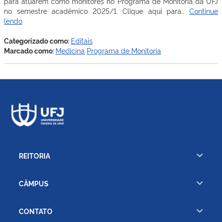
para atuarem como monitores no Programa de Monitoria da UFJ
no semestre acadêmico 2025/1. Clique aqui para…
Continue
Programa
lendo
de
Monitoria
Categorizado como:
Editais
–
Marcado como:
Medicina
Programa de Monitoria
Medicina
2025/1
–
Edital
Prograd
08/2025
REITORIA
CÂMPUS
CONTATO