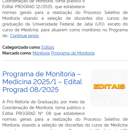
Coordenação de Monitoria, torna público o
Edital PROGRAD 12/2025, que estabelece
normas gerais para a realização do Processo Seletivo de
Monitoria visando a seleção de discentes dos cursos de
graduação da Universidade Federal de Jataí (UFJ), exceto do
curso de Medicina, para atuarem como monitores no Programa
Processo
de…
Continue lendo
Seletivo
do
Categorizado como:
Editais
Programa
Marcado como:
Monitoria
Programa de Monitoria
de
Monitoria
–
Programa de Monitoria –
2025/2
Medicina 2025/1 – Edital
Prograd 08/2025
A Pró-Reitoria de Graduação, por meio da
Coordenação de Monitoria, torna público o
Edital PROGRAD Nº 08 que estabelece
normas gerais para a realização do Processo Seletivo de
Monitoria visando a seleção de discentes do curso de Medicina