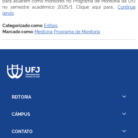
para atuarem como monitores no Programa de Monitoria da UFJ
no semestre acadêmico 2025/1. Clique aqui para…
Continue
Programa
lendo
de
Monitoria
Categorizado como:
Editais
–
Marcado como:
Medicina
Programa de Monitoria
Medicina
2025/1
–
Edital
Prograd
08/2025
REITORIA
CÂMPUS
CONTATO